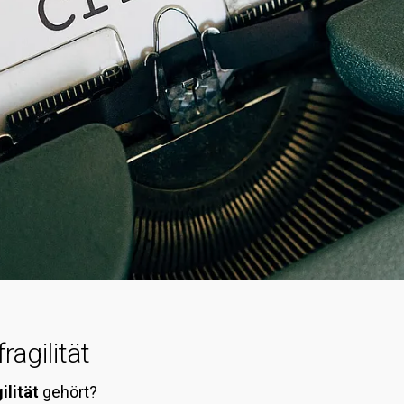
ragilität
ilität
gehört?