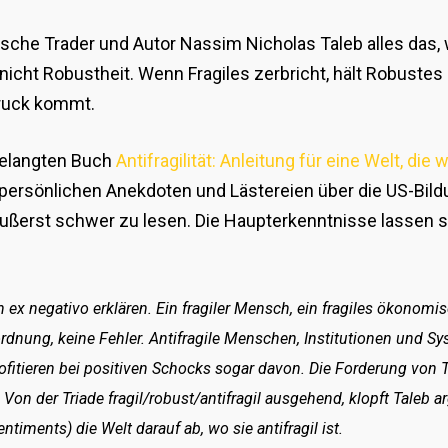
ische Trader und Autor Nassim Nicholas Taleb alles das, w
t nicht Robustheit. Wenn Fragiles zerbricht, hält Robuste
 Druck kommt.
gelangten Buch
Antifragilität: Anleitung für eine Welt, die 
n persönlichen Anekdoten und Lästereien über die US-Bil
äußerst schwer zu lesen. Die Haupterkenntnisse lassen s
ch ex negativo erklären. Ein fragiler Mensch, ein fragiles ökonom
Unordnung, keine Fehler. Antifragile Menschen, Institutionen und 
rofitieren bei positiven Schocks sogar davon. Die Forderung von T
.
Von der Triade fragil/robust/antifragil ausgehend, klopft Taleb
ntiments) die Welt darauf ab, wo sie antifragil ist.