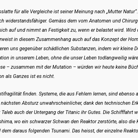
slatte für alle Vergleiche ist seiner Meinung nach „Mutter Natur“
h widerstandsfähiger. Gemäss dem vom Anatomen und Chirurgen
sich auf und nimmt an Festigkeit zu, wenn er belastet wird. Wird
b verweist in diesem Zusammenhang auch auf das Konzept der Ho
ren uns gegenüber schädlichen Substanzen, indem wir kleine D
ation in unserem Leben, ohne die unser Leben todlangweilig wäre
diese – zusammen mit der Mutation – würden wir heute keine Büch
on als Ganzes ist es nicht.
tifragilität finden. Systeme, die aus Fehlern lernen, sind ebenso a
nächsten Absturz unwahrscheinlicher, dank den technischen Erke
Taleb auch der Untergang der Titanic ihr Gutes. Die Schifffahrt w
ushima, wo ein schwarzer Schwan den Reaktor zerstörte, also die
d dem daraus folgenden Tsunami. Das heisst, der einzelne Reakto