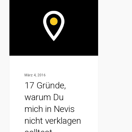
17
Gründe,
warum
Du
mich
in
Nevis
nicht
verklagen
März 4, 2016
solltest
17 Gründe,
warum Du
mich in Nevis
nicht verklagen