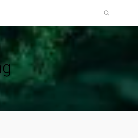
search
ng