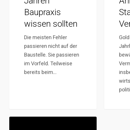
Jahren
An
Baupraxis
St
wissen sollten
Ve
Die meisten Fehler
Gold 
passieren nicht auf der
Jahr
Baustelle. Sie passieren
bewä
im Vorfeld. Teilweise
Verm
bereits beim…
insb
wirt
poli
Investieren
in