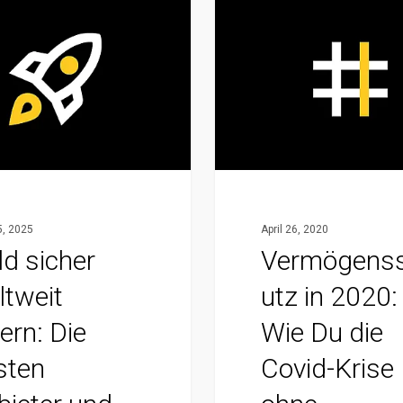
Vermögensschutz
in
2020:
Wie
Du
die
Covid-
Krise
ohne
5, 2025
April 26, 2020
Enteignung
ld sicher
Vermögens
überstehst
ltweit
utz in 2020:
ern: Die
Wie Du die
sten
Covid-Krise