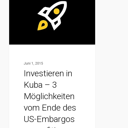
Kuba
–
3
Möglichkeiten
vom
Ende
des
Juni 1, 2015
US-
Investieren in
Embargos
Kuba – 3
zu
profitieren
Möglichkeiten
vom Ende des
US-Embargos