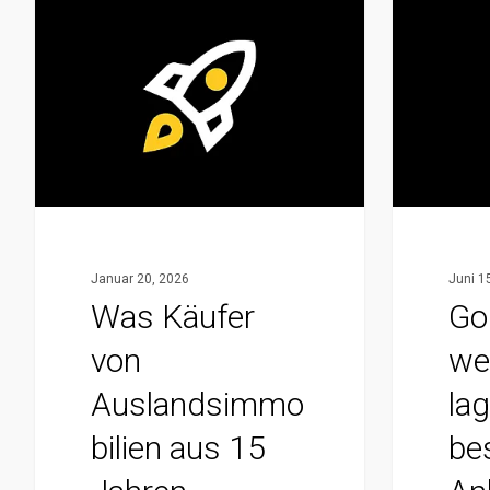
Was
Gold
Käufer
sicher
von
weltweit
Auslandsimmobilien
lagern:
aus
Die
15
besten
Jahren
Anbieter
Baupraxis
und
wissen
Standorte
Januar 20, 2026
Juni 1
sollten
im
Was Käufer
Go
Vergleich
von
we
Auslandsimmo
lag
bilien aus 15
be