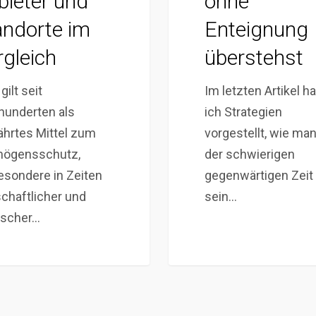
bieter und
ohne
andorte im
Enteignung
rgleich
überstehst
gilt seit
Im letzten Artikel h
hunderten als
ich Strategien
hrtes Mittel zum
vorgestellt, wie man
ögensschutz,
der schwierigen
esondere in Zeiten
gegenwärtigen Zeit
schaftlicher und
sein…
tischer…