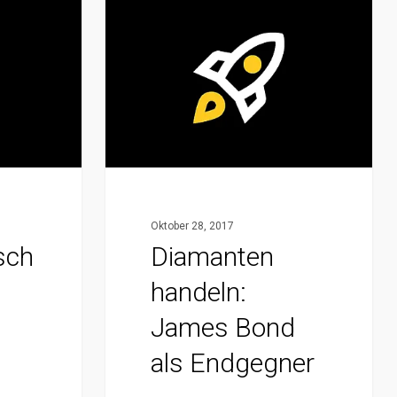
Diamanten
handeln:
James
Bond
als
Endgegner
Oktober 28, 2017
sch
Diamanten
handeln:
James Bond
als Endgegner