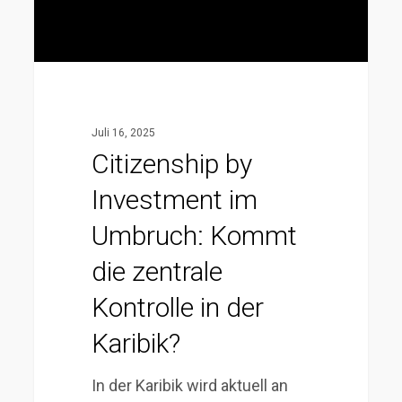
die
zentrale
Kontrolle
in
der
Juli 16, 2025
Karibik?
Citizenship by
Investment im
Umbruch: Kommt
die zentrale
Kontrolle in der
Karibik?
In der Karibik wird aktuell an