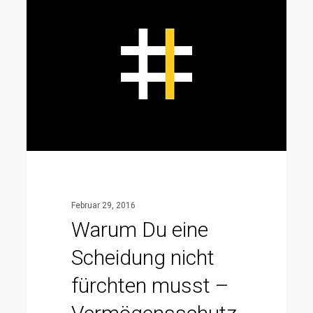
Du
eine
Scheidung
nicht
fürchten
musst
–
Vermögensschutz
über
Offshore-
Februar 29, 2016
Trusts
Warum Du eine
Scheidung nicht
fürchten musst –