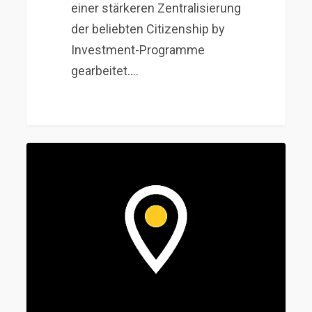
einer stärkeren Zentralisierung
der beliebten Citizenship by
Investment-Programme
gearbeitet.…
Staatenlos
Nevis
–
dein
Vermögensschutz
in
der
letzten