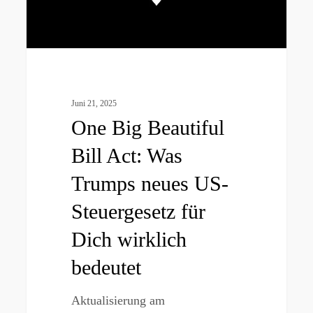
Trumps
neues
US-
Steuergesetz
für
Juni 21, 2025
Dich
One Big Beautiful
wirklich
Bill Act: Was
bedeutet
Trumps neues US-
Steuergesetz für
Dich wirklich
bedeutet
Aktualisierung am