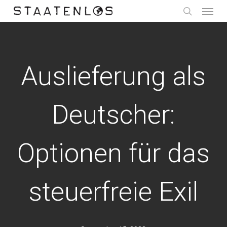
Menu
Skip
to
search
main
content
Auslieferung als
Deutscher:
Optionen für das
steuerfreie Exil