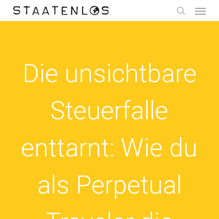
Menu
Skip
to
search
main
content
Die unsichtbare
Steuerfalle
enttarnt: Wie du
als Perpetual