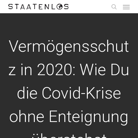
Menu
Skip
to
search
main
content
Vermögensschut
z in 2020: Wie Du
die Covid-Krise
ohne Enteignung