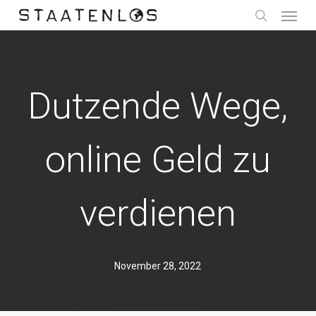
Menu
Skip
to
search
main
content
Dutzende Wege,
online Geld zu
verdienen
November 28, 2022