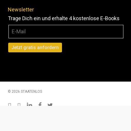
Newsletter
Trage Dich ein und erhalte 4 kostenlose E-Books
© 2026 STAATENLOS
instagram
youtube
linkedin
facebook
twitter
200 € Gutschein – Monatliche Verlosung