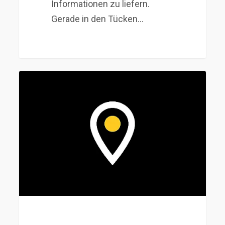
Informationen zu liefern.
Gerade in den Tücken…
Warum
Du
Dein
Business
auf
keinen
Fall
in
Deutschland
lassen