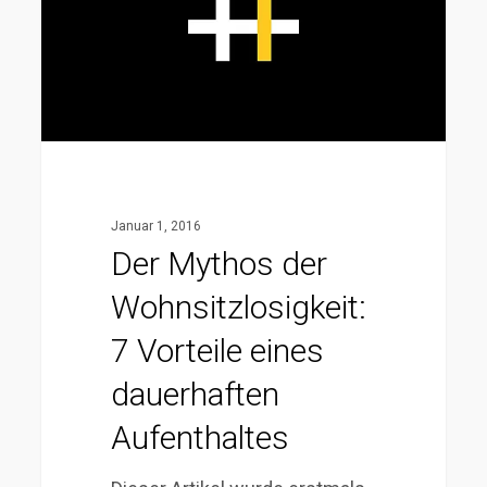
7
Vorteile
eines
dauerhaften
Aufenthaltes
Januar 1, 2016
Der Mythos der
Wohnsitzlosigkeit:
7 Vorteile eines
dauerhaften
Aufenthaltes