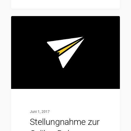
Stellungnahme
zur
Galileo-
Doku
„Leben
ohne
Steuern“
Juni 1, 2017
Stellungnahme zur