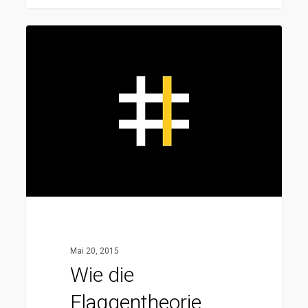
Wie
die
Flaggentheorie
Deine
Freiheit
sofort
maximiert
Mai 20, 2015
Wie die
Flaggentheorie