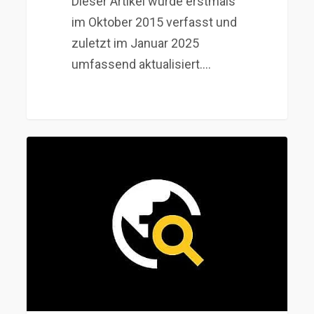
Dieser Artikel wurde erstmals
im Oktober 2015 verfasst und
zuletzt im Januar 2025
umfassend aktualisiert.…
Interview
mit
einem
Steueranwalt:
Alles
was
Du
über