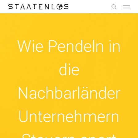
Menu
Skip
to
search
main
content
Wie Pendeln in
die
Nachbarländer
Unternehmern