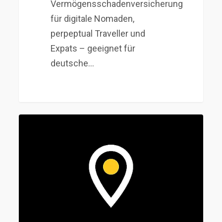
Vermögensschadenversicherung
für digitale Nomaden,
perpeptual Traveller und
Expats – geeignet für
deutsche…
Malta
–
wieder
eine
Alternative
zu
Zypern?