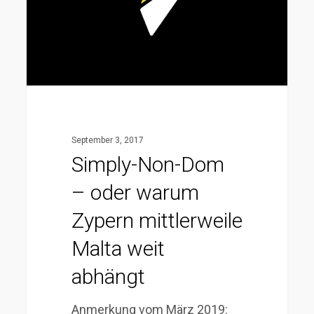
oder
warum
Zypern
mittlerweile
Malta
weit
abhängt
September 3, 2017
Simply-Non-Dom
– oder warum
Zypern mittlerweile
Malta weit
abhängt
Anmerkung vom März 2019: