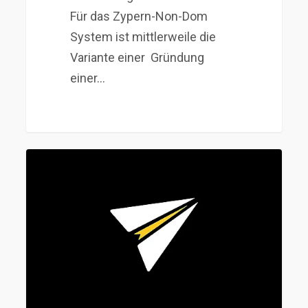
Für das Zypern-Non-Dom
System ist mittlerweile die
Variante einer Gründung
einer…
Wie
Digitale
Nomaden
ihre
Steuern
in
der
EU