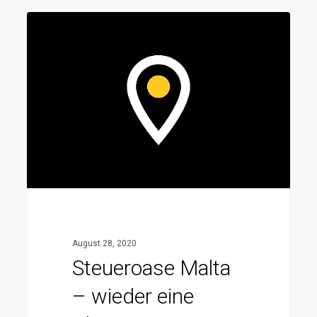
Steueroase
Malta
–
wieder
eine
Alternative
zu
Zypern?
August 28, 2020
Steueroase Malta
– wieder eine