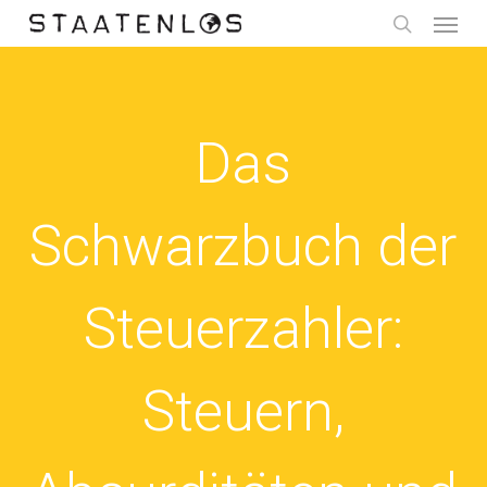
Menu
Skip
to
search
main
content
Das
Schwarzbuch der
Steuerzahler:
Steuern,