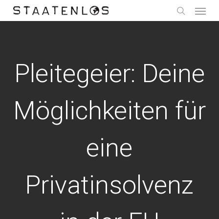
Menu
Skip
to
search
main
content
Pleitegeier: Deine
Möglichkeiten für
eine
Privatinsolvenz