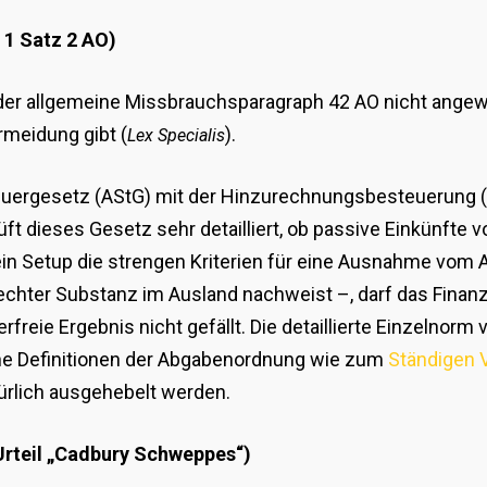
. 1 Satz 2 AO)
 der allgemeine Missbrauchsparagraph 42 AO nicht ange
meidung gibt (
).
Lex Specialis
teuergesetz (AStG) mit der Hinzurechnungsbesteuerung 
üft dieses Gesetz sehr detailliert, ob passive Einkünfte 
n Setup die strengen Kriterien für eine Ausnahme vom AS
echter Substanz im Ausland nachweist –, darf das Finanz
rfreie Ergebnis nicht gefällt. Die detaillierte Einzelno
he Definitionen der Abgabenordnung wie zum
Ständigen V
kürlich ausgehebelt werden.
rteil „Cadbury Schweppes“)