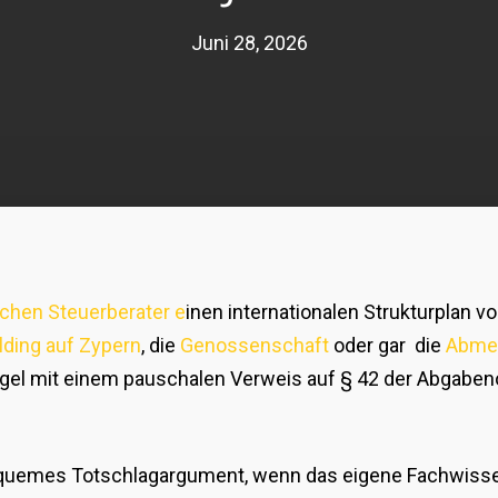
Juni 28, 2026
chen Steuerberater e
inen internationalen Strukturplan vo
lding auf Zypern
, die
Genossenschaft
oder gar die
Abmel
Regel mit einem pauschalen Verweis auf § 42 der Abgabe
quemes Totschlagargument, wenn das eigene Fachwissen