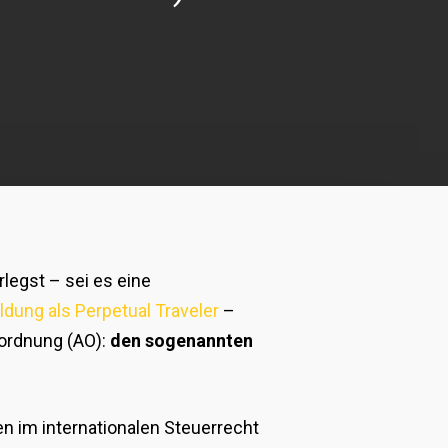
rlegst – sei es eine
dung als Perpetual Traveler
–
nordnung (AO):
den sogenannten
 im internationalen Steuerrecht