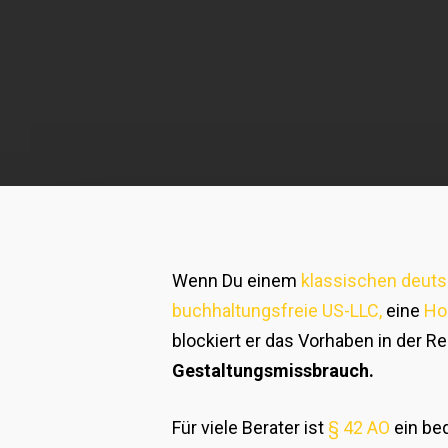
Wenn Du einem
klassischen deuts
buchhaltungsfreie US-LLC,
eine
Ho
blockiert er das Vorhaben in der 
Gestaltungsmissbrauch.
Für viele Berater ist
§ 42 AO
ein be