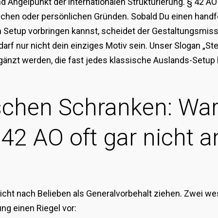
und Angelpunkt der internationalen Strukturierung. § 42 AO 
tlichen oder persönlichen Gründen. Sobald Du einen hand
n Setup vorbringen kannst, scheidet der Gestaltungsmis
 darf nur nicht dein einziges Motiv sein. Unser Slogan „S
gänzt werden, die fast jedes klassische Auslands-Setup be
schen Schranken: Wa
42 AO oft gar nicht
cht nach Belieben als Generalvorbehalt ziehen. Zwei we
g einen Riegel vor: