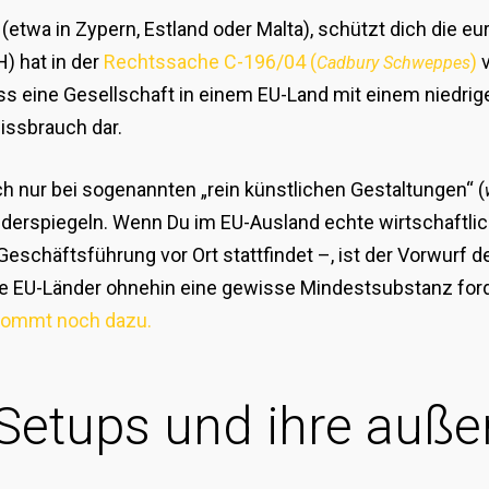
 (etwa in Zypern, Estland oder Malta), schützt dich die e
) hat in der
Rechtssache C-196/04 (
)
v
Cadbury Schweppes
dass eine Gesellschaft in einem EU-Land mit einem niedri
issbrauch dar.
ch nur bei sogenannten „rein künstlichen Gestaltungen“ (
 widerspiegeln. Wenn Du im EU-Ausland echte wirtschaftli
Geschäftsführung vor Ort stattfindet –, ist der Vorwurf 
le EU-Länder ohnehin eine gewisse Mindestsubstanz ford
kommt noch dazu.
 Setups und ihre auße