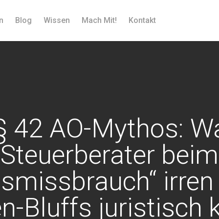
n
Blog
Wissen
Mach Mit!
Kontakt
§ 42 AO-Mythos: 
Steuerberater beim
smissbrauch“ irren
-Bluffs juristisch 