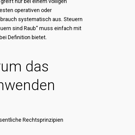
greift nur bei einem völligen
festen operativen oder
sbrauch systematisch aus. Steuern
teuern sind Raub“ muss einfach mit
i Definition bietet.
rum das
 anwenden
sentliche Rechtsprinzipien