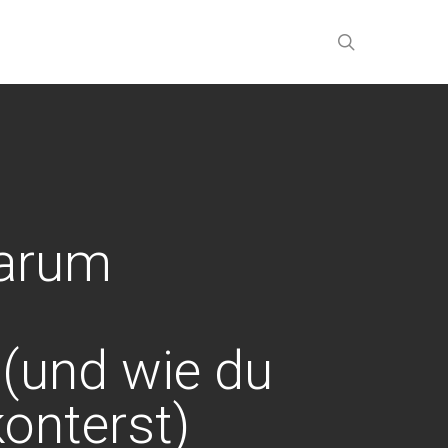
search
Warum
 (und wie du
konterst)