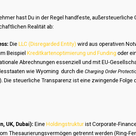
nehmer hast Du in der Regel handfeste, außersteuerliche 
haftlichen Realität ab:
ess:
Die
LLC (Disregarded Entity)
wird aus operativen Not
m Beispiel
Kreditkartenoptimierung und Funding
oder ei
rnationale Abrechnungen essenziell und mit EU-Gesellscha
undesstaaten wie Wyoming durch die
Charging Order Protecti
. Die steuerliche Transparenz ist eine zwingende Folge 
n, UK, Dubai):
Eine
Holdingstruktur
ist Corporate-Finance
om Thesaurierungsvermögen getrennt werden (Ring-Fencin