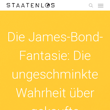
Menu
Skip
to
search
main
content
Die James-Bond-
Fantasie: Die
ungeschminkte
Wahrheit über