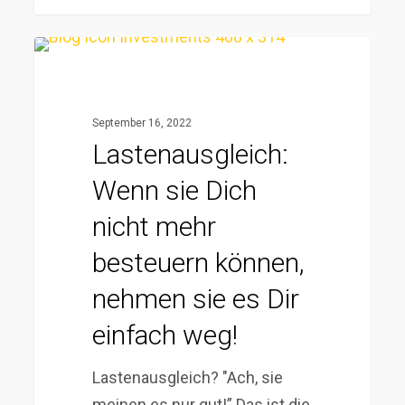
Lastenausgleich:
Wenn
sie
September 16, 2022
Dich
Lastenausgleich:
nicht
Wenn sie Dich
mehr
besteuern
nicht mehr
können,
besteuern können,
nehmen
nehmen sie es Dir
sie
es
einfach weg!
Dir
einfach
Lastenausgleich? "Ach, sie
weg!
meinen es nur gut!” Das ist die