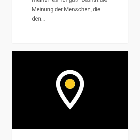
Meinung der Menschen, die
den…
Wann
macht
eine
Stiftung
Sinn?
Oder:
wie
viel
Vermögen
brauchen