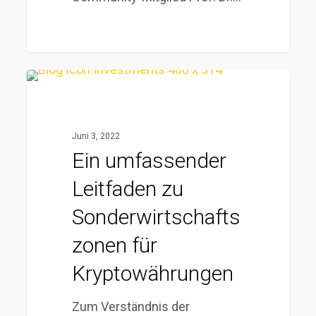
Ein
umfassender
Leitfaden
Juni 3, 2022
zu
Ein umfassender
Sonderwirtschaftszonen
Leitfaden zu
für
Kryptowährungen
Sonderwirtschafts
zonen für
Kryptowährungen
Zum Verständnis der