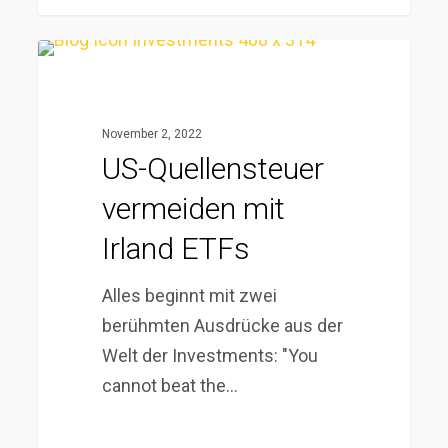
US-
Quellensteuer
vermeiden
November 2, 2022
mit
US-Quellensteuer
Irland
vermeiden mit
ETFs
Irland ETFs
Alles beginnt mit zwei
berühmten Ausdrücke aus der
Welt der Investments: "You
cannot beat the…