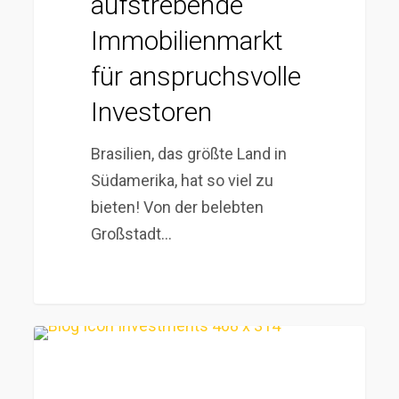
aufstrebende
anspruchsvolle
Investoren
Immobilienmarkt
für anspruchsvolle
Investoren
Brasilien, das größte Land in
Südamerika, hat so viel zu
bieten! Von der belebten
Großstadt…
Photovoltaikanlagen
für
Dich