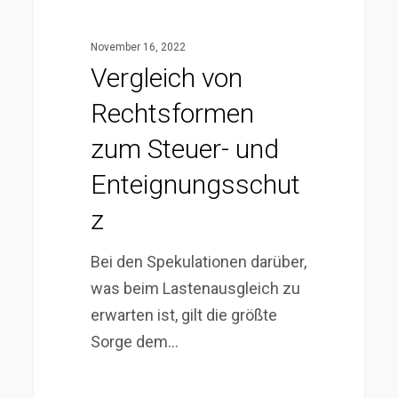
von
Rechtsformen
November 16, 2022
zum
Vergleich von
Steuer-
Rechtsformen
und
Enteignungsschutz
zum Steuer- und
Enteignungsschut
z
Bei den Spekulationen darüber,
was beim Lastenausgleich zu
erwarten ist, gilt die größte
Sorge dem…