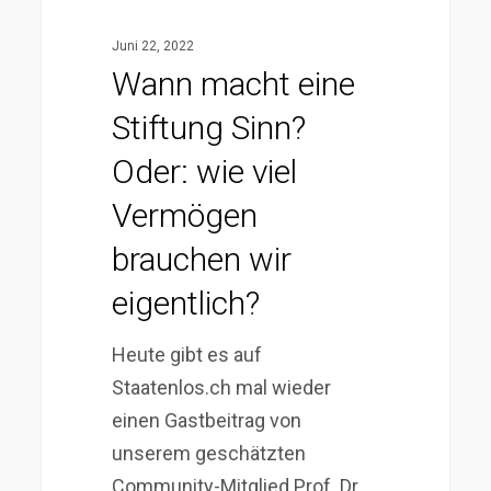
wir
Juni 22, 2022
eigentlich?
Wann macht eine
Stiftung Sinn?
Oder: wie viel
Vermögen
brauchen wir
eigentlich?
Heute gibt es auf
Staatenlos.ch mal wieder
einen Gastbeitrag von
unserem geschätzten
Community-Mitglied Prof. Dr.…