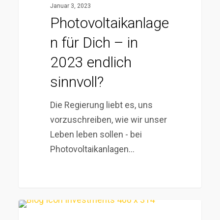
Januar 3, 2023
–
Photovoltaikanlage
in
n für Dich – in
2023
endlich
2023 endlich
sinnvoll?
sinnvoll?
Die Regierung liebt es, uns
vorzuschreiben, wie wir unser
Leben leben sollen - bei
Photovoltaikanlagen…
Vergleich